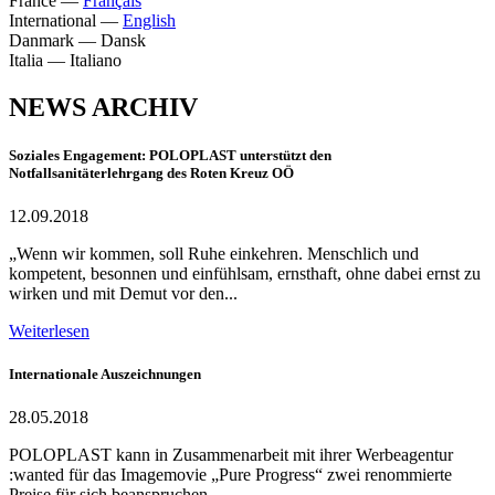
France
—
Français
International
—
English
Danmark
—
Dansk
Italia
—
Italiano
NEWS ARCHIV
Soziales Engagement: POLOPLAST unterstützt den
Notfallsanitäterlehrgang des Roten Kreuz OÖ
12.09.2018
„Wenn wir kommen, soll Ruhe einkehren. Menschlich und
kompetent, besonnen und einfühlsam, ernsthaft, ohne dabei ernst zu
wirken und mit Demut vor den...
Weiterlesen
Internationale Auszeichnungen
28.05.2018
POLOPLAST kann in Zusammenarbeit mit ihrer Werbeagentur
:wanted für das Imagemovie „Pure Progress“ zwei renommierte
Preise für sich beanspruchen.