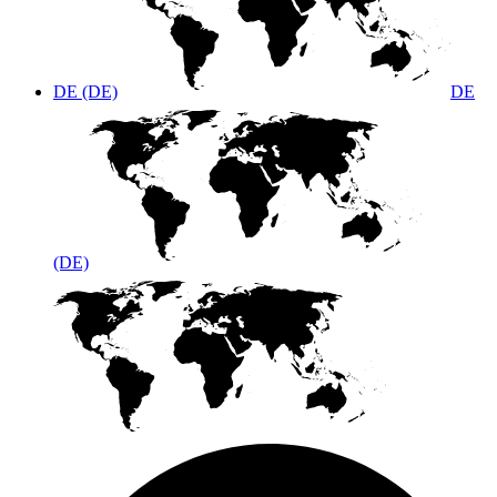
DE (DE)
DE
(DE)