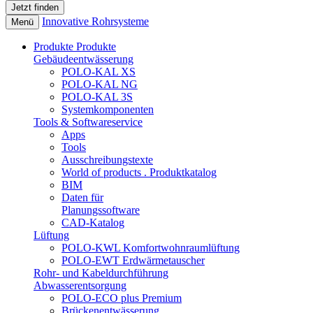
Innovative Rohrsysteme
Menü
Produkte
Produkte
Gebäudeentwässerung
POLO-KAL XS
POLO-KAL NG
POLO-KAL 3S
Systemkomponenten
Tools & Softwareservice
Apps
Tools
Ausschreibungstexte
World of products . Produktkatalog
BIM
Daten für
Planungssoftware
CAD-Katalog
Lüftung
POLO-KWL Komfortwohnraumlüftung
POLO-EWT Erdwärmetauscher
Rohr- und Kabeldurchführung
Abwasserentsorgung
POLO-ECO plus Premium
Brückenentwässerung