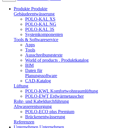
Produkte
Produkte
Gebäudeentwässerung
POLO-KAL XS
POLO-KAL NG
POLO-KAL 3S
Systemkomponenten
Tools & Softwareservice
Apps
Tools
Ausschreibungstexte
World of products . Produktkatalog
BIM
Daten für
Planungssoftware
CAD-Katalog
Lüftung
POLO-KWL Komfortwohnraumlüftung
POLO-EWT Erdwärmetauscher
Rohr- und Kabeldurchführung
Abwasserentsorgung
POLO-ECO plus Premium
Brückenentwässerung
Referenzen
Unternehmen
Unternehmen