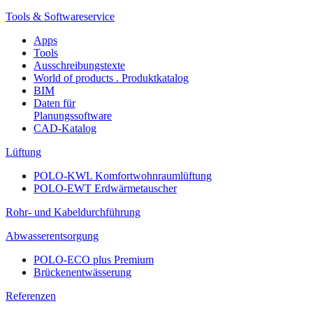
Tools & Softwareservice
Apps
Tools
Ausschreibungstexte
World of products . Produktkatalog
BIM
Daten für
Planungssoftware
CAD-Katalog
Lüftung
POLO-KWL Komfortwohnraumlüftung
POLO-EWT Erdwärmetauscher
Rohr- und Kabeldurchführung
Abwasserentsorgung
POLO-ECO plus Premium
Brückenentwässerung
Referenzen