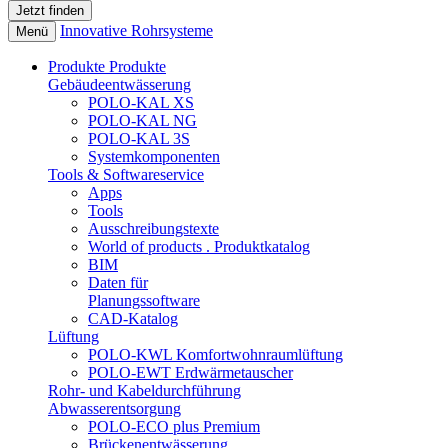
Innovative Rohrsysteme
Menü
Produkte
Produkte
Gebäudeentwässerung
POLO-KAL XS
POLO-KAL NG
POLO-KAL 3S
Systemkomponenten
Tools & Softwareservice
Apps
Tools
Ausschreibungstexte
World of products . Produktkatalog
BIM
Daten für
Planungssoftware
CAD-Katalog
Lüftung
POLO-KWL Komfortwohnraumlüftung
POLO-EWT Erdwärmetauscher
Rohr- und Kabeldurchführung
Abwasserentsorgung
POLO-ECO plus Premium
Brückenentwässerung