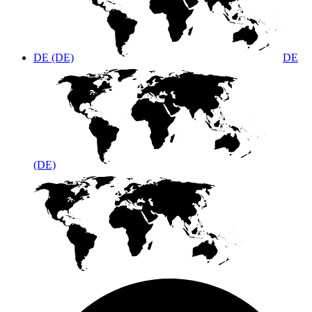
DE (DE)
DE
(DE)