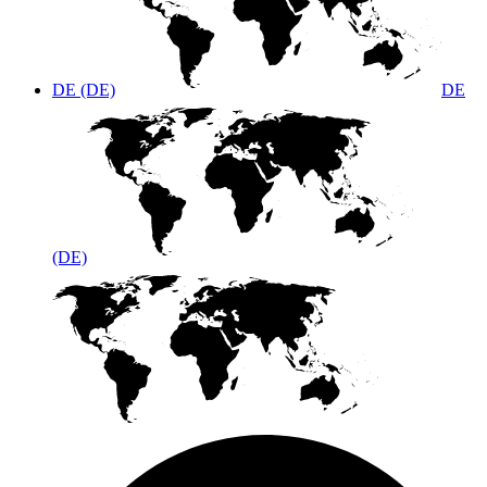
DE (DE)
DE
(DE)