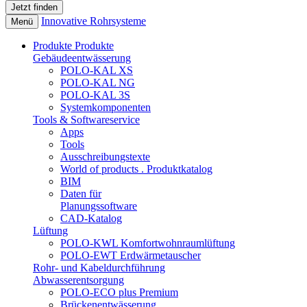
Innovative Rohrsysteme
Menü
Produkte
Produkte
Gebäudeentwässerung
POLO-KAL XS
POLO-KAL NG
POLO-KAL 3S
Systemkomponenten
Tools & Softwareservice
Apps
Tools
Ausschreibungstexte
World of products . Produktkatalog
BIM
Daten für
Planungssoftware
CAD-Katalog
Lüftung
POLO-KWL Komfortwohnraumlüftung
POLO-EWT Erdwärmetauscher
Rohr- und Kabeldurchführung
Abwasserentsorgung
POLO-ECO plus Premium
Brückenentwässerung