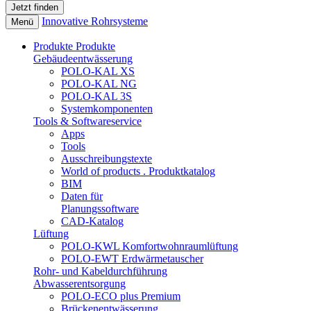
Innovative Rohrsysteme
Menü
Produkte
Produkte
Gebäudeentwässerung
POLO-KAL XS
POLO-KAL NG
POLO-KAL 3S
Systemkomponenten
Tools & Softwareservice
Apps
Tools
Ausschreibungstexte
World of products . Produktkatalog
BIM
Daten für
Planungssoftware
CAD-Katalog
Lüftung
POLO-KWL Komfortwohnraumlüftung
POLO-EWT Erdwärmetauscher
Rohr- und Kabeldurchführung
Abwasserentsorgung
POLO-ECO plus Premium
Brückenentwässerung