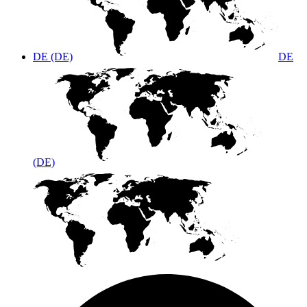
DE (DE)
DE
(DE)