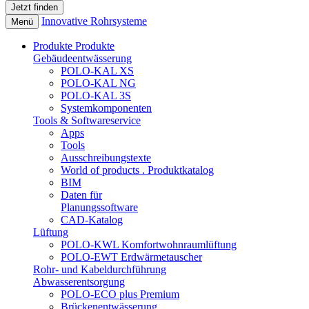
Innovative Rohrsysteme
Menü
Produkte
Produkte
Gebäudeentwässerung
POLO-KAL XS
POLO-KAL NG
POLO-KAL 3S
Systemkomponenten
Tools & Softwareservice
Apps
Tools
Ausschreibungstexte
World of products . Produktkatalog
BIM
Daten für
Planungssoftware
CAD-Katalog
Lüftung
POLO-KWL Komfortwohnraumlüftung
POLO-EWT Erdwärmetauscher
Rohr- und Kabeldurchführung
Abwasserentsorgung
POLO-ECO plus Premium
Brückenentwässerung