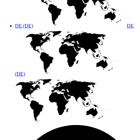
DE (DE)
DE
(DE)