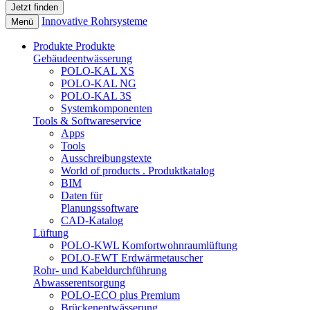
Innovative Rohrsysteme
Menü
Produkte
Produkte
Gebäudeentwässerung
POLO-KAL XS
POLO-KAL NG
POLO-KAL 3S
Systemkomponenten
Tools & Softwareservice
Apps
Tools
Ausschreibungstexte
World of products . Produktkatalog
BIM
Daten für
Planungssoftware
CAD-Katalog
Lüftung
POLO-KWL Komfortwohnraumlüftung
POLO-EWT Erdwärmetauscher
Rohr- und Kabeldurchführung
Abwasserentsorgung
POLO-ECO plus Premium
Brückenentwässerung