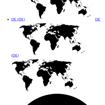
DE (DE)
DE
(DE)