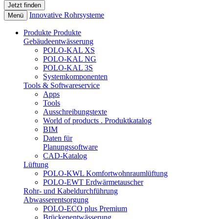
Innovative Rohrsysteme
Menü
Produkte
Produkte
Gebäudeentwässerung
POLO-KAL XS
POLO-KAL NG
POLO-KAL 3S
Systemkomponenten
Tools & Softwareservice
Apps
Tools
Ausschreibungstexte
World of products . Produktkatalog
BIM
Daten für
Planungssoftware
CAD-Katalog
Lüftung
POLO-KWL Komfortwohnraumlüftung
POLO-EWT Erdwärmetauscher
Rohr- und Kabeldurchführung
Abwasserentsorgung
POLO-ECO plus Premium
Brückenentwässerung