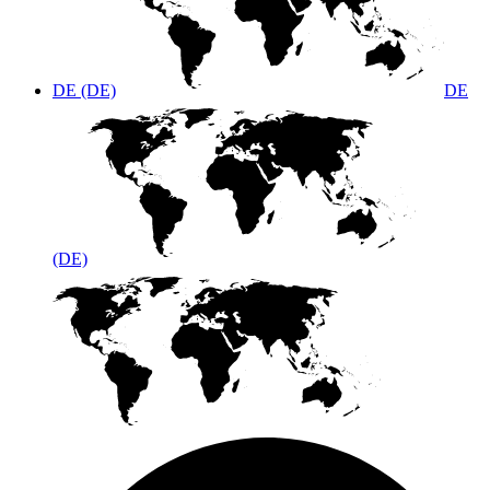
DE (DE)
DE
(DE)