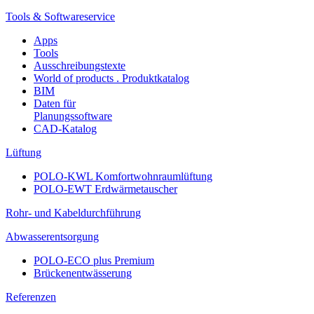
Tools & Softwareservice
Apps
Tools
Ausschreibungstexte
World of products . Produktkatalog
BIM
Daten für
Planungssoftware
CAD-Katalog
Lüftung
POLO-KWL Komfortwohnraumlüftung
POLO-EWT Erdwärmetauscher
Rohr- und Kabeldurchführung
Abwasserentsorgung
POLO-ECO plus Premium
Brückenentwässerung
Referenzen