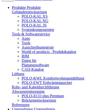
Produkte
Produkte
Gebäudeentwässerung
POLO-KAL XS
POLO-KAL NG
POLO-KAL 3S
Systemkomponenten
Tools & Softwareservice
Apps
Tools
Ausschreibungstexte
World of products . Produktkatalog
BIM
Daten für
Planungssoftware
CAD-Katalog
Lüftung
POLO-KWL Komfortwohnraumlüftung
POLO-EWT Erdwärmetauscher
Rohr- und Kabeldurchführung
Abwasserentsorgung
POLO-ECO plus Premium
Brückenentwässerung
Referenzen
Unternehmen
Unternehmen