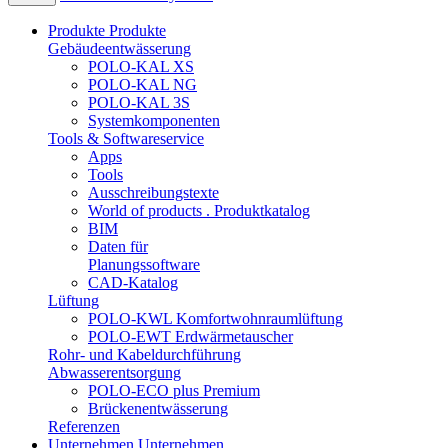
Produkte
Produkte
Gebäudeentwässerung
POLO-KAL XS
POLO-KAL NG
POLO-KAL 3S
Systemkomponenten
Tools & Softwareservice
Apps
Tools
Ausschreibungstexte
World of products . Produktkatalog
BIM
Daten für
Planungssoftware
CAD-Katalog
Lüftung
POLO-KWL Komfortwohnraumlüftung
POLO-EWT Erdwärmetauscher
Rohr- und Kabeldurchführung
Abwasserentsorgung
POLO-ECO plus Premium
Brückenentwässerung
Referenzen
Unternehmen
Unternehmen