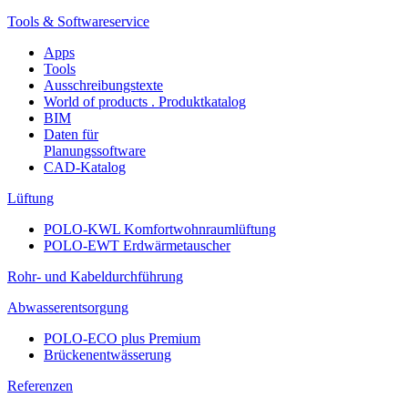
Tools & Softwareservice
Apps
Tools
Ausschreibungstexte
World of products . Produktkatalog
BIM
Daten für
Planungssoftware
CAD-Katalog
Lüftung
POLO-KWL Komfortwohnraumlüftung
POLO-EWT Erdwärmetauscher
Rohr- und Kabeldurchführung
Abwasserentsorgung
POLO-ECO plus Premium
Brückenentwässerung
Referenzen