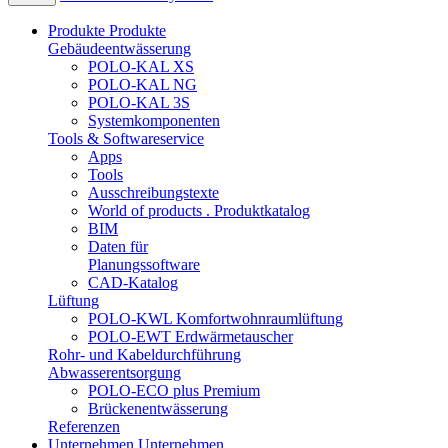
Produkte
Produkte
Gebäudeentwässerung
POLO-KAL XS
POLO-KAL NG
POLO-KAL 3S
Systemkomponenten
Tools & Softwareservice
Apps
Tools
Ausschreibungstexte
World of products . Produktkatalog
BIM
Daten für
Planungssoftware
CAD-Katalog
Lüftung
POLO-KWL Komfortwohnraumlüftung
POLO-EWT Erdwärmetauscher
Rohr- und Kabeldurchführung
Abwasserentsorgung
POLO-ECO plus Premium
Brückenentwässerung
Referenzen
Unternehmen
Unternehmen