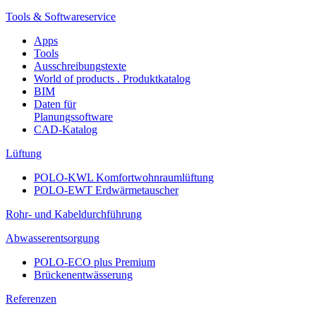
Tools & Softwareservice
Apps
Tools
Ausschreibungstexte
World of products . Produktkatalog
BIM
Daten für
Planungssoftware
CAD-Katalog
Lüftung
POLO-KWL Komfortwohnraumlüftung
POLO-EWT Erdwärmetauscher
Rohr- und Kabeldurchführung
Abwasserentsorgung
POLO-ECO plus Premium
Brückenentwässerung
Referenzen