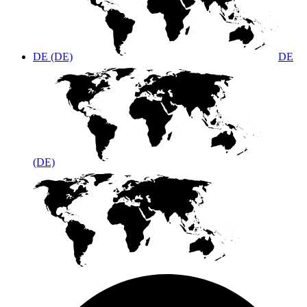
DE (DE)
DE
(DE)