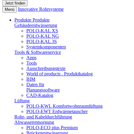
Innovative Rohrsysteme
Menü
Produkte
Produkte
Gebäudeentwässerung
POLO-KAL XS
POLO-KAL NG
POLO-KAL 3S
Systemkomponenten
Tools & Softwareservice
Apps
Tools
Ausschreibungstexte
World of products . Produktkatalog
BIM
Daten für
Planungssoftware
CAD-Katalog
Lüftung
POLO-KWL Komfortwohnraumlüftung
POLO-EWT Erdwärmetauscher
Rohr- und Kabeldurchführung
Abwasserentsorgung
POLO-ECO plus Premium
Brückenentwässerung