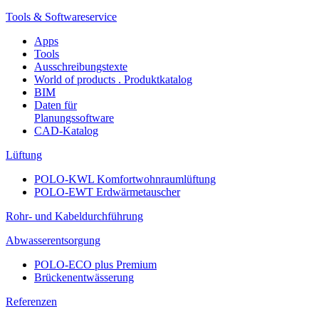
Tools & Softwareservice
Apps
Tools
Ausschreibungstexte
World of products . Produktkatalog
BIM
Daten für
Planungssoftware
CAD-Katalog
Lüftung
POLO-KWL Komfortwohnraumlüftung
POLO-EWT Erdwärmetauscher
Rohr- und Kabeldurchführung
Abwasserentsorgung
POLO-ECO plus Premium
Brückenentwässerung
Referenzen