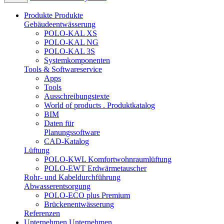
Produkte
Produkte
Gebäudeentwässerung
POLO-KAL XS
POLO-KAL NG
POLO-KAL 3S
Systemkomponenten
Tools & Softwareservice
Apps
Tools
Ausschreibungstexte
World of products . Produktkatalog
BIM
Daten für
Planungssoftware
CAD-Katalog
Lüftung
POLO-KWL Komfortwohnraumlüftung
POLO-EWT Erdwärmetauscher
Rohr- und Kabeldurchführung
Abwasserentsorgung
POLO-ECO plus Premium
Brückenentwässerung
Referenzen
Unternehmen
Unternehmen