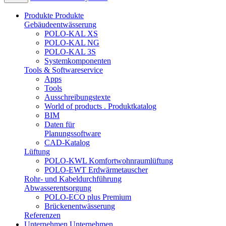
Produkte
Produkte
Gebäudeentwässerung
POLO-KAL XS
POLO-KAL NG
POLO-KAL 3S
Systemkomponenten
Tools & Softwareservice
Apps
Tools
Ausschreibungstexte
World of products . Produktkatalog
BIM
Daten für
Planungssoftware
CAD-Katalog
Lüftung
POLO-KWL Komfortwohnraumlüftung
POLO-EWT Erdwärmetauscher
Rohr- und Kabeldurchführung
Abwasserentsorgung
POLO-ECO plus Premium
Brückenentwässerung
Referenzen
Unternehmen
Unternehmen