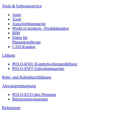
Tools & Softwareservice
Apps
Tools
Ausschreibungstexte
World of products . Produktkatalog
BIM
Daten für
Planungssoftware
CAD-Katalog
Lüftung
POLO-KWL Komfortwohnraumlüftung
POLO-EWT Erdwärmetauscher
Rohr- und Kabeldurchführung
Abwasserentsorgung
POLO-ECO plus Premium
Brückenentwässerung
Referenzen