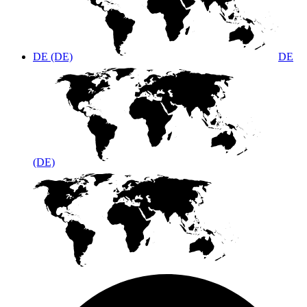
DE (DE)
DE
(DE)