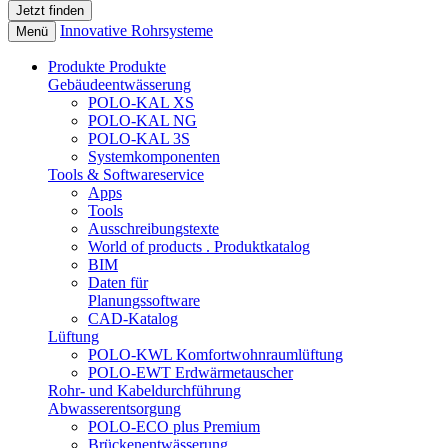
Innovative Rohrsysteme
Menü
Produkte
Produkte
Gebäudeentwässerung
POLO-KAL XS
POLO-KAL NG
POLO-KAL 3S
Systemkomponenten
Tools & Softwareservice
Apps
Tools
Ausschreibungstexte
World of products . Produktkatalog
BIM
Daten für
Planungssoftware
CAD-Katalog
Lüftung
POLO-KWL Komfortwohnraumlüftung
POLO-EWT Erdwärmetauscher
Rohr- und Kabeldurchführung
Abwasserentsorgung
POLO-ECO plus Premium
Brückenentwässerung