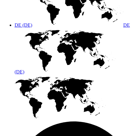
DE (DE)
DE
(DE)