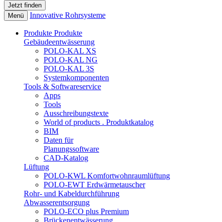
Innovative Rohrsysteme
Menü
Produkte
Produkte
Gebäudeentwässerung
POLO-KAL XS
POLO-KAL NG
POLO-KAL 3S
Systemkomponenten
Tools & Softwareservice
Apps
Tools
Ausschreibungstexte
World of products . Produktkatalog
BIM
Daten für
Planungssoftware
CAD-Katalog
Lüftung
POLO-KWL Komfortwohnraumlüftung
POLO-EWT Erdwärmetauscher
Rohr- und Kabeldurchführung
Abwasserentsorgung
POLO-ECO plus Premium
Brückenentwässerung