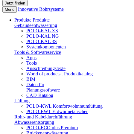
Innovative Rohrsysteme
Menü
Produkte
Produkte
Gebäudeentwässerung
POLO-KAL XS
POLO-KAL NG
POLO-KAL 3S
Systemkomponenten
Tools & Softwareservice
Apps
Tools
Ausschreibungstexte
World of products . Produktkatalog
BIM
Daten für
Planungssoftware
CAD-Katalog
Lüftung
POLO-KWL Komfortwohnraumlüftung
POLO-EWT Erdwärmetauscher
Rohr- und Kabeldurchführung
Abwasserentsorgung
POLO-ECO plus Premium
Brückenentwässerung