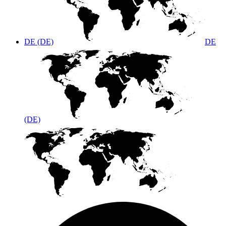
DE (DE)
DE
(DE)