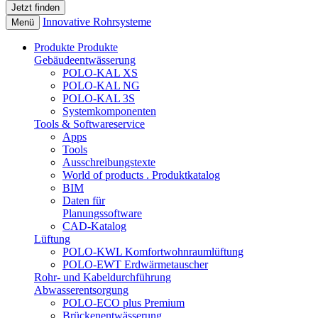
Innovative Rohrsysteme
Menü
Produkte
Produkte
Gebäudeentwässerung
POLO-KAL XS
POLO-KAL NG
POLO-KAL 3S
Systemkomponenten
Tools & Softwareservice
Apps
Tools
Ausschreibungstexte
World of products . Produktkatalog
BIM
Daten für
Planungssoftware
CAD-Katalog
Lüftung
POLO-KWL Komfortwohnraumlüftung
POLO-EWT Erdwärmetauscher
Rohr- und Kabeldurchführung
Abwasserentsorgung
POLO-ECO plus Premium
Brückenentwässerung