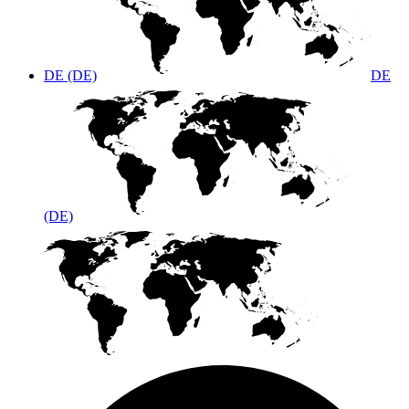
DE (DE)
DE
(DE)