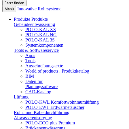
Innovative Rohrsysteme
Menü
Produkte
Produkte
Gebäudeentwässerung
POLO-KAL XS
POLO-KAL NG
POLO-KAL 3S
Systemkomponenten
Tools & Softwareservice
Apps
Tools
Ausschreibungstexte
World of products . Produktkatalog
BIM
Daten für
Planungssoftware
CAD-Katalog
Lüftung
POLO-KWL Komfortwohnraumlüftung
POLO-EWT Erdwärmetauscher
Rohr- und Kabeldurchführung
Abwasserentsorgung
POLO-ECO plus Premium
Brückenentwässerung