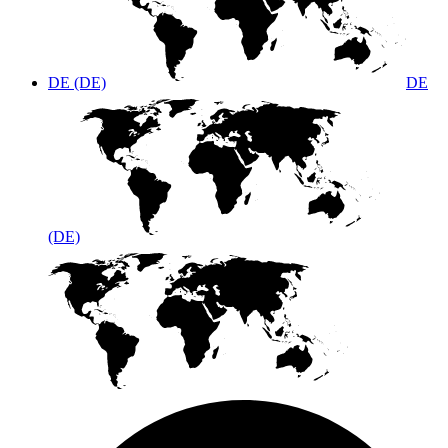
DE (DE)
DE
(DE)