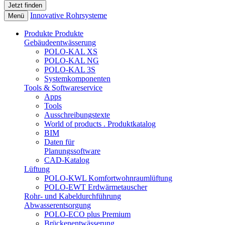
Innovative Rohrsysteme
Menü
Produkte
Produkte
Gebäudeentwässerung
POLO-KAL XS
POLO-KAL NG
POLO-KAL 3S
Systemkomponenten
Tools & Softwareservice
Apps
Tools
Ausschreibungstexte
World of products . Produktkatalog
BIM
Daten für
Planungssoftware
CAD-Katalog
Lüftung
POLO-KWL Komfortwohnraumlüftung
POLO-EWT Erdwärmetauscher
Rohr- und Kabeldurchführung
Abwasserentsorgung
POLO-ECO plus Premium
Brückenentwässerung