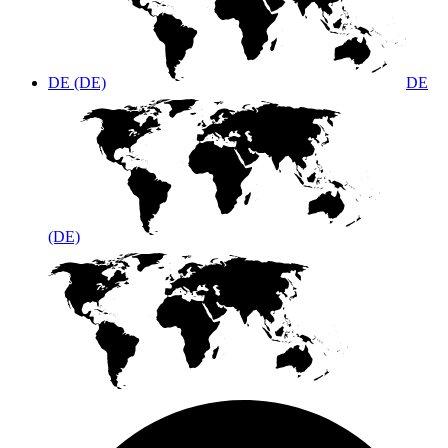
DE (DE)
DE
(DE)