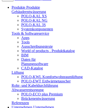
Produkte
Produkte
Gebäudeentwässerung
POLO-KAL XS
POLO-KAL NG
POLO-KAL 3S
Systemkomponenten
Tools & Softwareservice
Apps
Tools
Ausschreibungstexte
World of products . Produktkatalog
BIM
Daten für
Planungssoftware
CAD-Katalog
Lüftung
POLO-KWL Komfortwohnraumlüftung
POLO-EWT Erdwärmetauscher
Rohr- und Kabeldurchführung
Abwasserentsorgung
POLO-ECO plus Premium
Brückenentwässerung
Referenzen
Unternehmen
Unternehmen