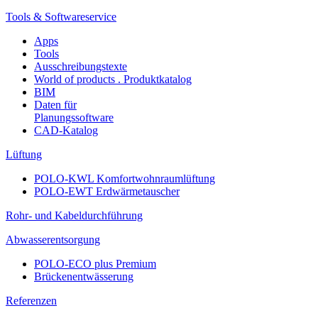
Tools & Softwareservice
Apps
Tools
Ausschreibungstexte
World of products . Produktkatalog
BIM
Daten für
Planungssoftware
CAD-Katalog
Lüftung
POLO-KWL Komfortwohnraumlüftung
POLO-EWT Erdwärmetauscher
Rohr- und Kabeldurchführung
Abwasserentsorgung
POLO-ECO plus Premium
Brückenentwässerung
Referenzen