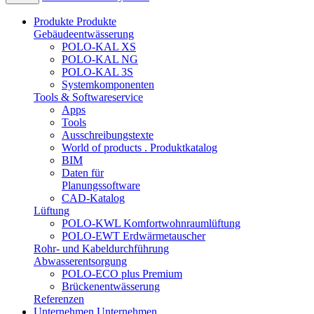
Produkte
Produkte
Gebäudeentwässerung
POLO-KAL XS
POLO-KAL NG
POLO-KAL 3S
Systemkomponenten
Tools & Softwareservice
Apps
Tools
Ausschreibungstexte
World of products . Produktkatalog
BIM
Daten für
Planungssoftware
CAD-Katalog
Lüftung
POLO-KWL Komfortwohnraumlüftung
POLO-EWT Erdwärmetauscher
Rohr- und Kabeldurchführung
Abwasserentsorgung
POLO-ECO plus Premium
Brückenentwässerung
Referenzen
Unternehmen
Unternehmen