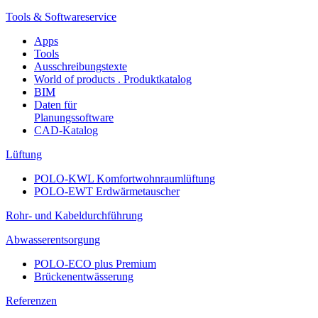
Tools & Softwareservice
Apps
Tools
Ausschreibungstexte
World of products . Produktkatalog
BIM
Daten für
Planungssoftware
CAD-Katalog
Lüftung
POLO-KWL Komfortwohnraumlüftung
POLO-EWT Erdwärmetauscher
Rohr- und Kabeldurchführung
Abwasserentsorgung
POLO-ECO plus Premium
Brückenentwässerung
Referenzen