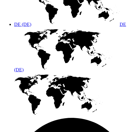
DE (DE)
DE
(DE)