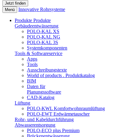
Innovative Rohrsysteme
Menü
Produkte
Produkte
Gebäudeentwässerung
POLO-KAL XS
POLO-KAL NG
POLO-KAL 3S
Systemkomponenten
Tools & Softwareservice
Apps
Tools
Ausschreibungstexte
World of products . Produktkatalog
BIM
Daten für
Planungssoftware
CAD-Katalog
Lüftung
POLO-KWL Komfortwohnraumlüftung
POLO-EWT Erdwärmetauscher
Rohr- und Kabeldurchführung
Abwasserentsorgung
POLO-ECO plus Premium
Brückenentwässerung