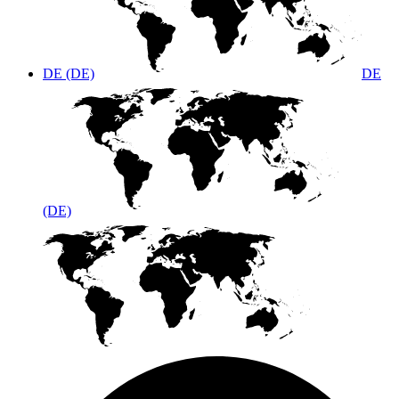
DE (DE)
DE
(DE)