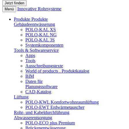
Innovative Rohrsysteme
Menü
Produkte
Produkte
Gebäudeentwässerung
POLO-KAL XS
POLO-KAL NG
POLO-KAL 3S
Systemkomponenten
Tools & Softwareservice
Apps
Tools
Ausschreibungstexte
World of products . Produktkatalog
BIM
Daten für
Planungssoftware
CAD-Katalog
Lüftung
POLO-KWL Komfortwohnraumlüftung
POLO-EWT Erdwärmetauscher
Rohr- und Kabeldurchführung
Abwasserentsorgung
POLO-ECO plus Premium
Brückenentwässerung