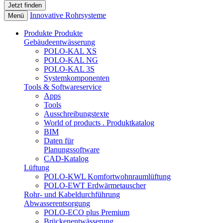
Innovative Rohrsysteme
Menü
Produkte
Produkte
Gebäudeentwässerung
POLO-KAL XS
POLO-KAL NG
POLO-KAL 3S
Systemkomponenten
Tools & Softwareservice
Apps
Tools
Ausschreibungstexte
World of products . Produktkatalog
BIM
Daten für
Planungssoftware
CAD-Katalog
Lüftung
POLO-KWL Komfortwohnraumlüftung
POLO-EWT Erdwärmetauscher
Rohr- und Kabeldurchführung
Abwasserentsorgung
POLO-ECO plus Premium
Brückenentwässerung