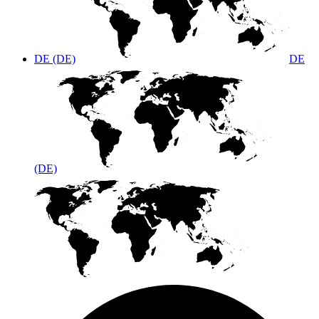
DE (DE)
DE
(DE)