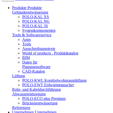
Produkte
Produkte
Gebäudeentwässerung
POLO-KAL XS
POLO-KAL NG
POLO-KAL 3S
Systemkomponenten
Tools & Softwareservice
Apps
Tools
Ausschreibungstexte
World of products . Produktkatalog
BIM
Daten für
Planungssoftware
CAD-Katalog
Lüftung
POLO-KWL Komfortwohnraumlüftung
POLO-EWT Erdwärmetauscher
Rohr- und Kabeldurchführung
Abwasserentsorgung
POLO-ECO plus Premium
Brückenentwässerung
Referenzen
Unternehmen
Unternehmen