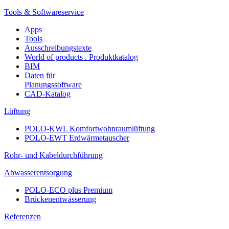
Tools & Softwareservice
Apps
Tools
Ausschreibungstexte
World of products . Produktkatalog
BIM
Daten für
Planungssoftware
CAD-Katalog
Lüftung
POLO-KWL Komfortwohnraumlüftung
POLO-EWT Erdwärmetauscher
Rohr- und Kabeldurchführung
Abwasserentsorgung
POLO-ECO plus Premium
Brückenentwässerung
Referenzen