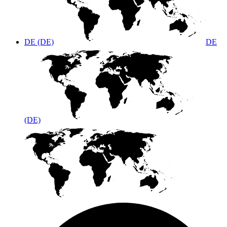
DE (DE)
DE
(DE)