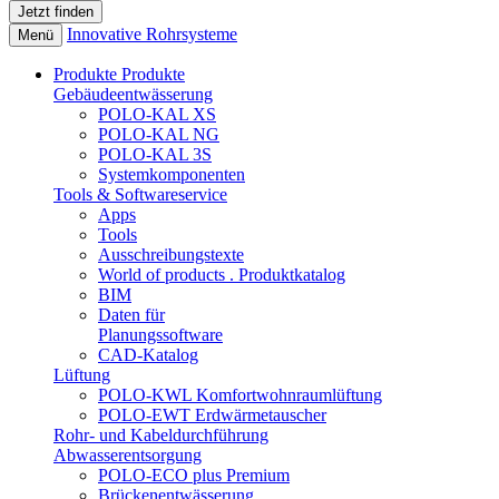
Innovative Rohrsysteme
Menü
Produkte
Produkte
Gebäudeentwässerung
POLO-KAL XS
POLO-KAL NG
POLO-KAL 3S
Systemkomponenten
Tools & Softwareservice
Apps
Tools
Ausschreibungstexte
World of products . Produktkatalog
BIM
Daten für
Planungssoftware
CAD-Katalog
Lüftung
POLO-KWL Komfortwohnraumlüftung
POLO-EWT Erdwärmetauscher
Rohr- und Kabeldurchführung
Abwasserentsorgung
POLO-ECO plus Premium
Brückenentwässerung