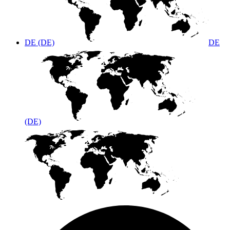
DE (DE)
DE
(DE)