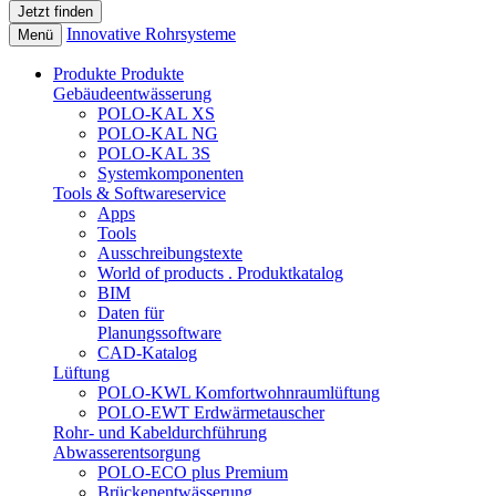
Innovative Rohrsysteme
Menü
Produkte
Produkte
Gebäudeentwässerung
POLO-KAL XS
POLO-KAL NG
POLO-KAL 3S
Systemkomponenten
Tools & Softwareservice
Apps
Tools
Ausschreibungstexte
World of products . Produktkatalog
BIM
Daten für
Planungssoftware
CAD-Katalog
Lüftung
POLO-KWL Komfortwohnraumlüftung
POLO-EWT Erdwärmetauscher
Rohr- und Kabeldurchführung
Abwasserentsorgung
POLO-ECO plus Premium
Brückenentwässerung