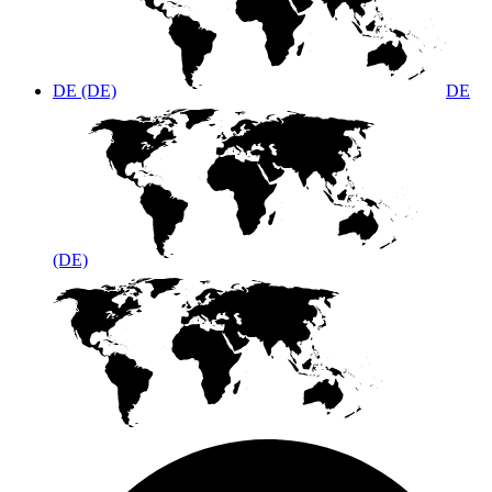
DE (DE)
DE
(DE)