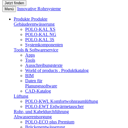
Innovative Rohrsysteme
Menü
Produkte
Produkte
Gebäudeentwässerung
POLO-KAL XS
POLO-KAL NG
POLO-KAL 3S
Systemkomponenten
Tools & Softwareservice
Apps
Tools
Ausschreibungstexte
World of products . Produktkatalog
BIM
Daten für
Planungssoftware
CAD-Katalog
Lüftung
POLO-KWL Komfortwohnraumlüftung
POLO-EWT Erdwärmetauscher
Rohr- und Kabeldurchführung
Abwasserentsorgung
POLO-ECO plus Premium
Brückenentwässerung