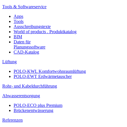
Tools & Softwareservice
Apps
Tools
Ausschreibungstexte
World of products . Produktkatalog
BIM
Daten für
Planungssoftware
CAD-Katalog
Lüftung
POLO-KWL Komfortwohnraumlüftung
POLO-EWT Erdwärmetauscher
Rohr- und Kabeldurchführung
Abwasserentsorgung
POLO-ECO plus Premium
Brückenentwässerung
Referenzen