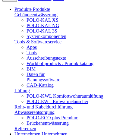
Produkte
Produkte
Gebäudeentwässerung
POLO-KAL XS
POLO-KAL NG
POLO-KAL 3S
Systemkomponenten
Tools & Softwareservice
Apps
Tools
Ausschreibungstexte
World of products . Produktkatalog
BIM
Daten für
Planungssoftware
CAD-Katalog
Lüftung
POLO-KWL Komfortwohnraumlüftung
POLO-EWT Erdwärmetauscher
Rohr- und Kabeldurchführung
Abwasserentsorgung
POLO-ECO plus Premium
Brückenentwässerung
Referenzen
Unternehmen
Unternehmen