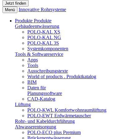
Innovative Rohrsysteme
Menü
Produkte
Produkte
Gebäudeentwässerung
POLO-KAL XS
POLO-KAL NG
POLO-KAL 3S
Systemkomponenten
Tools & Softwareservice
Apps
Tools
Ausschreibungstexte
World of products . Produktkatalog
BIM
Daten für
Planungssoftware
CAD-Katalog
Lüftung
POLO-KWL Komfortwohnraumlüftung
POLO-EWT Erdwärmetauscher
Rohr- und Kabeldurchführung
Abwasserentsorgung
POLO-ECO plus Premium
Brückenentwässerung