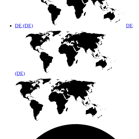
DE (DE)
DE
(DE)