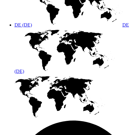
DE (DE)
DE
(DE)