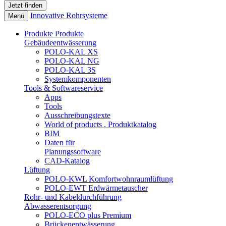
Innovative Rohrsysteme
Menü
Produkte
Produkte
Gebäudeentwässerung
POLO-KAL XS
POLO-KAL NG
POLO-KAL 3S
Systemkomponenten
Tools & Softwareservice
Apps
Tools
Ausschreibungstexte
World of products . Produktkatalog
BIM
Daten für
Planungssoftware
CAD-Katalog
Lüftung
POLO-KWL Komfortwohnraumlüftung
POLO-EWT Erdwärmetauscher
Rohr- und Kabeldurchführung
Abwasserentsorgung
POLO-ECO plus Premium
Brückenentwässerung