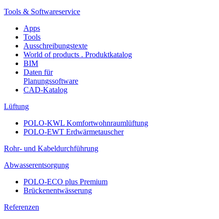
Tools & Softwareservice
Apps
Tools
Ausschreibungstexte
World of products . Produktkatalog
BIM
Daten für
Planungssoftware
CAD-Katalog
Lüftung
POLO-KWL Komfortwohnraumlüftung
POLO-EWT Erdwärmetauscher
Rohr- und Kabeldurchführung
Abwasserentsorgung
POLO-ECO plus Premium
Brückenentwässerung
Referenzen