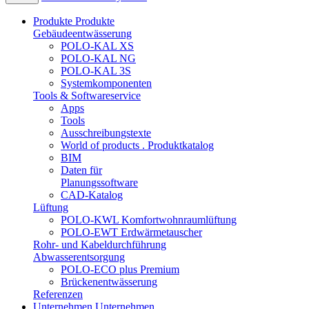
Produkte
Produkte
Gebäudeentwässerung
POLO-KAL XS
POLO-KAL NG
POLO-KAL 3S
Systemkomponenten
Tools & Softwareservice
Apps
Tools
Ausschreibungstexte
World of products . Produktkatalog
BIM
Daten für
Planungssoftware
CAD-Katalog
Lüftung
POLO-KWL Komfortwohnraumlüftung
POLO-EWT Erdwärmetauscher
Rohr- und Kabeldurchführung
Abwasserentsorgung
POLO-ECO plus Premium
Brückenentwässerung
Referenzen
Unternehmen
Unternehmen