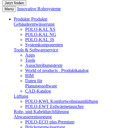
Innovative Rohrsysteme
Menü
Produkte
Produkte
Gebäudeentwässerung
POLO-KAL XS
POLO-KAL NG
POLO-KAL 3S
Systemkomponenten
Tools & Softwareservice
Apps
Tools
Ausschreibungstexte
World of products . Produktkatalog
BIM
Daten für
Planungssoftware
CAD-Katalog
Lüftung
POLO-KWL Komfortwohnraumlüftung
POLO-EWT Erdwärmetauscher
Rohr- und Kabeldurchführung
Abwasserentsorgung
POLO-ECO plus Premium
Brückenentwässerung