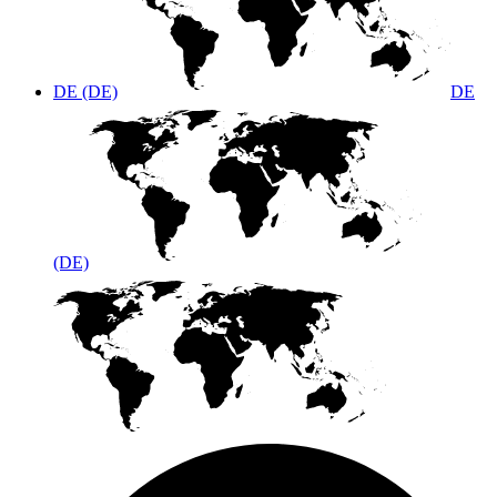
DE (DE)
DE
(DE)