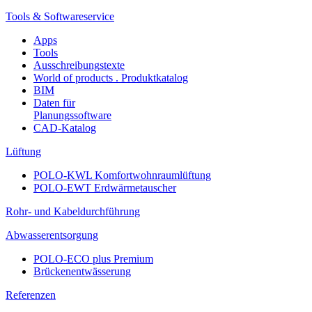
Tools & Softwareservice
Apps
Tools
Ausschreibungstexte
World of products . Produktkatalog
BIM
Daten für
Planungssoftware
CAD-Katalog
Lüftung
POLO-KWL Komfortwohnraumlüftung
POLO-EWT Erdwärmetauscher
Rohr- und Kabeldurchführung
Abwasserentsorgung
POLO-ECO plus Premium
Brückenentwässerung
Referenzen