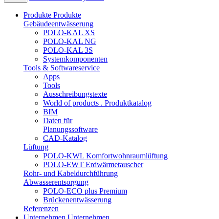
Produkte
Produkte
Gebäudeentwässerung
POLO-KAL XS
POLO-KAL NG
POLO-KAL 3S
Systemkomponenten
Tools & Softwareservice
Apps
Tools
Ausschreibungstexte
World of products . Produktkatalog
BIM
Daten für
Planungssoftware
CAD-Katalog
Lüftung
POLO-KWL Komfortwohnraumlüftung
POLO-EWT Erdwärmetauscher
Rohr- und Kabeldurchführung
Abwasserentsorgung
POLO-ECO plus Premium
Brückenentwässerung
Referenzen
Unternehmen
Unternehmen