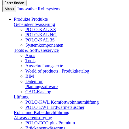
Innovative Rohrsysteme
Menü
Produkte
Produkte
Gebäudeentwässerung
POLO-KAL XS
POLO-KAL NG
POLO-KAL 3S
Systemkomponenten
Tools & Softwareservice
Apps
Tools
Ausschreibungstexte
World of products . Produktkatalog
BIM
Daten für
Planungssoftware
CAD-Katalog
Lüftung
POLO-KWL Komfortwohnraumlüftung
POLO-EWT Erdwärmetauscher
Rohr- und Kabeldurchführung
Abwasserentsorgung
POLO-ECO plus Premium
Brückenentwässerung