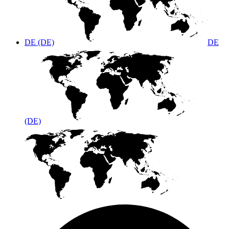
DE (DE)
DE
(DE)