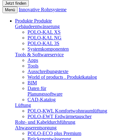
Innovative Rohrsysteme
Menü
Produkte
Produkte
Gebäudeentwässerung
POLO-KAL XS
POLO-KAL NG
POLO-KAL 3S
Systemkomponenten
Tools & Softwareservice
Apps
Tools
Ausschreibungstexte
World of products . Produktkatalog
BIM
Daten für
Planungssoftware
CAD-Katalog
Lüftung
POLO-KWL Komfortwohnraumlüftung
POLO-EWT Erdwärmetauscher
Rohr- und Kabeldurchführung
Abwasserentsorgung
POLO-ECO plus Premium
Brückenentwässerung