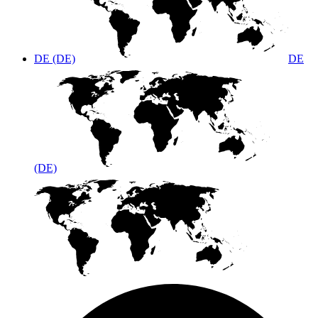
DE (DE)
DE
(DE)