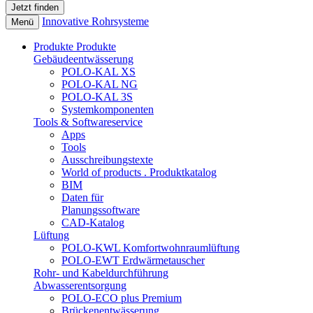
Innovative Rohrsysteme
Menü
Produkte
Produkte
Gebäudeentwässerung
POLO-KAL XS
POLO-KAL NG
POLO-KAL 3S
Systemkomponenten
Tools & Softwareservice
Apps
Tools
Ausschreibungstexte
World of products . Produktkatalog
BIM
Daten für
Planungssoftware
CAD-Katalog
Lüftung
POLO-KWL Komfortwohnraumlüftung
POLO-EWT Erdwärmetauscher
Rohr- und Kabeldurchführung
Abwasserentsorgung
POLO-ECO plus Premium
Brückenentwässerung