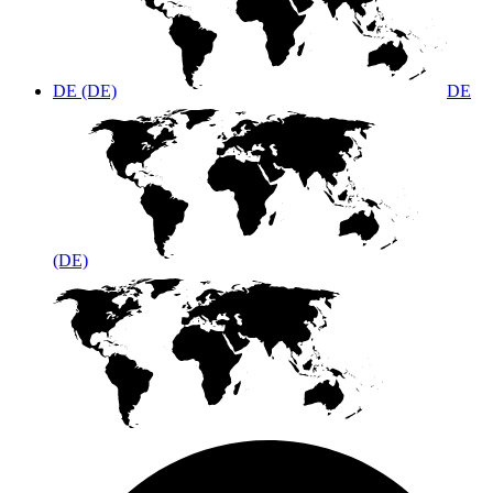
DE (DE)
DE
(DE)