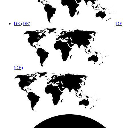
DE (DE)
DE
(DE)