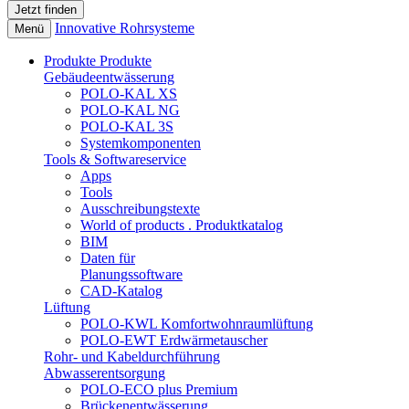
Innovative Rohrsysteme
Menü
Produkte
Produkte
Gebäudeentwässerung
POLO-KAL XS
POLO-KAL NG
POLO-KAL 3S
Systemkomponenten
Tools & Softwareservice
Apps
Tools
Ausschreibungstexte
World of products . Produktkatalog
BIM
Daten für
Planungssoftware
CAD-Katalog
Lüftung
POLO-KWL Komfortwohnraumlüftung
POLO-EWT Erdwärmetauscher
Rohr- und Kabeldurchführung
Abwasserentsorgung
POLO-ECO plus Premium
Brückenentwässerung