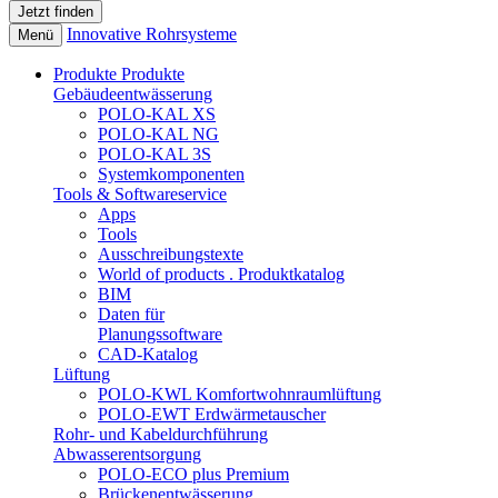
Innovative Rohrsysteme
Menü
Produkte
Produkte
Gebäudeentwässerung
POLO-KAL XS
POLO-KAL NG
POLO-KAL 3S
Systemkomponenten
Tools & Softwareservice
Apps
Tools
Ausschreibungstexte
World of products . Produktkatalog
BIM
Daten für
Planungssoftware
CAD-Katalog
Lüftung
POLO-KWL Komfortwohnraumlüftung
POLO-EWT Erdwärmetauscher
Rohr- und Kabeldurchführung
Abwasserentsorgung
POLO-ECO plus Premium
Brückenentwässerung