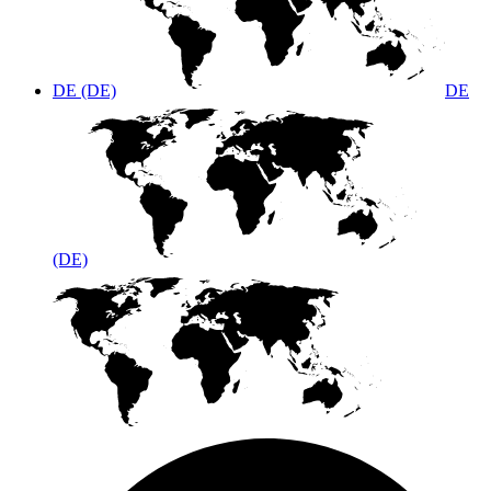
DE (DE)
DE
(DE)