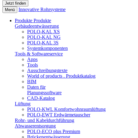
Innovative Rohrsysteme
Menü
Produkte
Produkte
Gebäudeentwässerung
POLO-KAL XS
POLO-KAL NG
POLO-KAL 3S
Systemkomponenten
Tools & Softwareservice
Apps
Tools
Ausschreibungstexte
World of products . Produktkatalog
BIM
Daten für
Planungssoftware
CAD-Katalog
Lüftung
POLO-KWL Komfortwohnraumlüftung
POLO-EWT Erdwärmetauscher
Rohr- und Kabeldurchführung
Abwasserentsorgung
POLO-ECO plus Premium
Brückenentwässerung