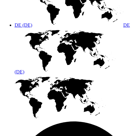
DE (DE)
DE
(DE)