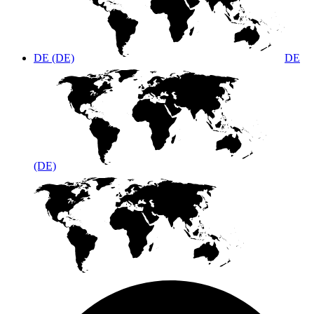
DE (DE)
DE
(DE)