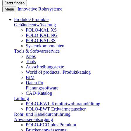
Innovative Rohrsysteme
Menü
Produkte
Produkte
Gebäudeentwässerung
POLO-KAL XS
POLO-KAL NG
POLO-KAL 3S
Systemkomponenten
Tools & Softwareservice
Apps
Tools
Ausschreibungstexte
World of products . Produktkatalog
BIM
Daten für
Planungssoftware
CAD-Katalog
Lüftung
POLO-KWL Komfortwohnraumlüftung
POLO-EWT Erdwärmetauscher
Rohr- und Kabeldurchführung
Abwasserentsorgung
POLO-ECO plus Premium
Brückenentwässerung