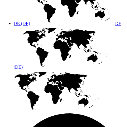
DE (DE)
DE
(DE)