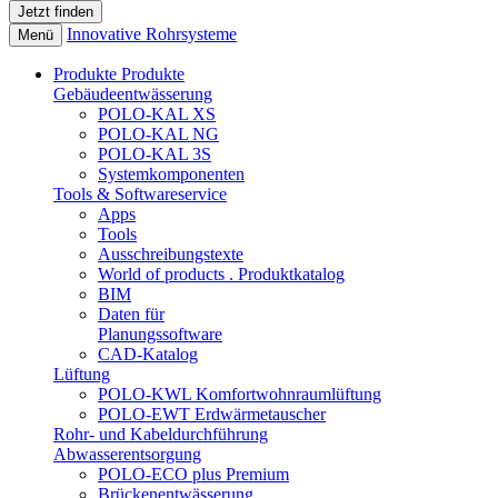
Innovative Rohrsysteme
Menü
Produkte
Produkte
Gebäudeentwässerung
POLO-KAL XS
POLO-KAL NG
POLO-KAL 3S
Systemkomponenten
Tools & Softwareservice
Apps
Tools
Ausschreibungstexte
World of products . Produktkatalog
BIM
Daten für
Planungssoftware
CAD-Katalog
Lüftung
POLO-KWL Komfortwohnraumlüftung
POLO-EWT Erdwärmetauscher
Rohr- und Kabeldurchführung
Abwasserentsorgung
POLO-ECO plus Premium
Brückenentwässerung