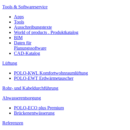
Tools & Softwareservice
Apps
Tools
Ausschreibungstexte
World of products . Produktkatalog
BIM
Daten für
Planungssoftware
CAD-Katalog
Lüftung
POLO-KWL Komfortwohnraumlüftung
POLO-EWT Erdwärmetauscher
Rohr- und Kabeldurchführung
Abwasserentsorgung
POLO-ECO plus Premium
Brückenentwässerung
Referenzen