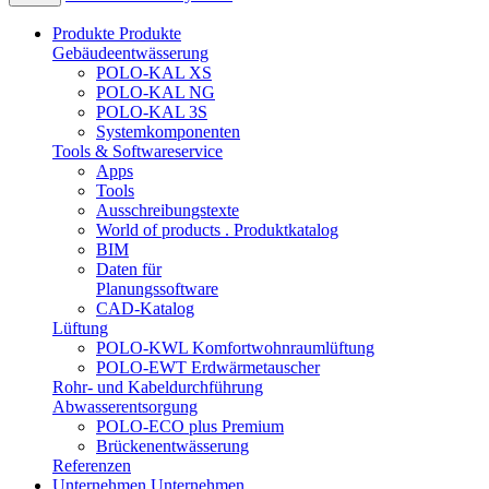
Produkte
Produkte
Gebäudeentwässerung
POLO-KAL XS
POLO-KAL NG
POLO-KAL 3S
Systemkomponenten
Tools & Softwareservice
Apps
Tools
Ausschreibungstexte
World of products . Produktkatalog
BIM
Daten für
Planungssoftware
CAD-Katalog
Lüftung
POLO-KWL Komfortwohnraumlüftung
POLO-EWT Erdwärmetauscher
Rohr- und Kabeldurchführung
Abwasserentsorgung
POLO-ECO plus Premium
Brückenentwässerung
Referenzen
Unternehmen
Unternehmen