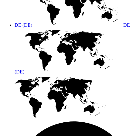
DE (DE)
DE
(DE)