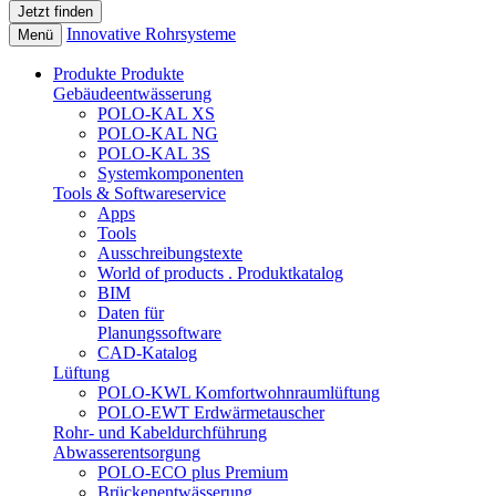
Innovative Rohrsysteme
Menü
Produkte
Produkte
Gebäudeentwässerung
POLO-KAL XS
POLO-KAL NG
POLO-KAL 3S
Systemkomponenten
Tools & Softwareservice
Apps
Tools
Ausschreibungstexte
World of products . Produktkatalog
BIM
Daten für
Planungssoftware
CAD-Katalog
Lüftung
POLO-KWL Komfortwohnraumlüftung
POLO-EWT Erdwärmetauscher
Rohr- und Kabeldurchführung
Abwasserentsorgung
POLO-ECO plus Premium
Brückenentwässerung