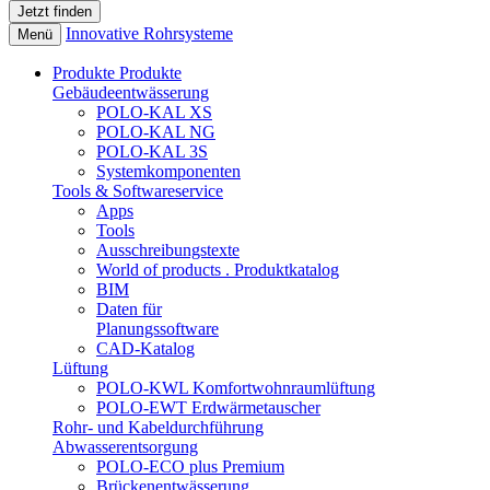
Innovative Rohrsysteme
Menü
Produkte
Produkte
Gebäudeentwässerung
POLO-KAL XS
POLO-KAL NG
POLO-KAL 3S
Systemkomponenten
Tools & Softwareservice
Apps
Tools
Ausschreibungstexte
World of products . Produktkatalog
BIM
Daten für
Planungssoftware
CAD-Katalog
Lüftung
POLO-KWL Komfortwohnraumlüftung
POLO-EWT Erdwärmetauscher
Rohr- und Kabeldurchführung
Abwasserentsorgung
POLO-ECO plus Premium
Brückenentwässerung