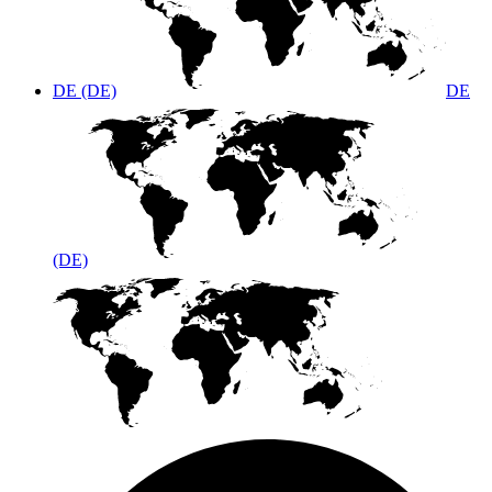
DE (DE)
DE
(DE)