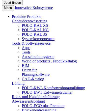
Innovative Rohrsysteme
Menü
Produkte
Produkte
Gebäudeentwässerung
POLO-KAL XS
POLO-KAL NG
POLO-KAL 3S
Systemkomponenten
Tools & Softwareservice
Apps
Tools
Ausschreibungstexte
World of products . Produktkatalog
BIM
Daten für
Planungssoftware
CAD-Katalog
Lüftung
POLO-KWL Komfortwohnraumlüftung
POLO-EWT Erdwärmetauscher
Rohr- und Kabeldurchführung
Abwasserentsorgung
POLO-ECO plus Premium
Brückenentwässerung