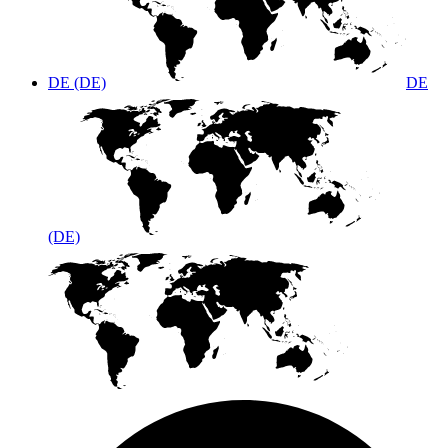
DE (DE)
DE
(DE)