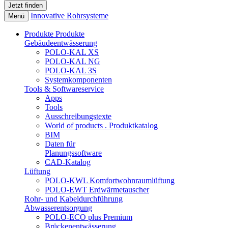
Innovative Rohrsysteme
Menü
Produkte
Produkte
Gebäudeentwässerung
POLO-KAL XS
POLO-KAL NG
POLO-KAL 3S
Systemkomponenten
Tools & Softwareservice
Apps
Tools
Ausschreibungstexte
World of products . Produktkatalog
BIM
Daten für
Planungssoftware
CAD-Katalog
Lüftung
POLO-KWL Komfortwohnraumlüftung
POLO-EWT Erdwärmetauscher
Rohr- und Kabeldurchführung
Abwasserentsorgung
POLO-ECO plus Premium
Brückenentwässerung