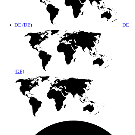
DE (DE)
DE
(DE)