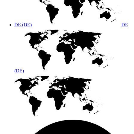
DE (DE)
DE
(DE)