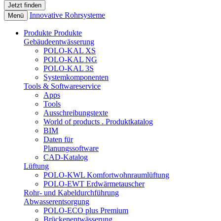
Innovative Rohrsysteme
Menü
Produkte
Produkte
Gebäudeentwässerung
POLO-KAL XS
POLO-KAL NG
POLO-KAL 3S
Systemkomponenten
Tools & Softwareservice
Apps
Tools
Ausschreibungstexte
World of products . Produktkatalog
BIM
Daten für
Planungssoftware
CAD-Katalog
Lüftung
POLO-KWL Komfortwohnraumlüftung
POLO-EWT Erdwärmetauscher
Rohr- und Kabeldurchführung
Abwasserentsorgung
POLO-ECO plus Premium
Brückenentwässerung