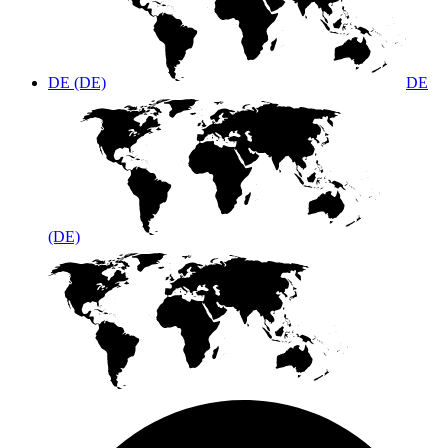
DE (DE)
DE
(DE)