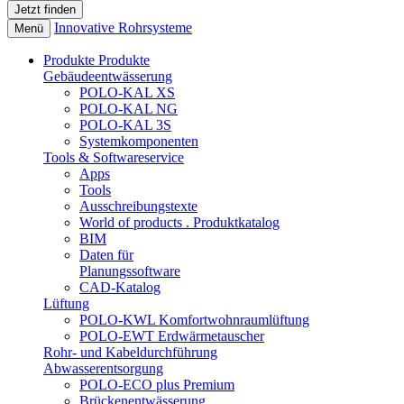
Innovative Rohrsysteme
Menü
Produkte
Produkte
Gebäudeentwässerung
POLO-KAL XS
POLO-KAL NG
POLO-KAL 3S
Systemkomponenten
Tools & Softwareservice
Apps
Tools
Ausschreibungstexte
World of products . Produktkatalog
BIM
Daten für
Planungssoftware
CAD-Katalog
Lüftung
POLO-KWL Komfortwohnraumlüftung
POLO-EWT Erdwärmetauscher
Rohr- und Kabeldurchführung
Abwasserentsorgung
POLO-ECO plus Premium
Brückenentwässerung